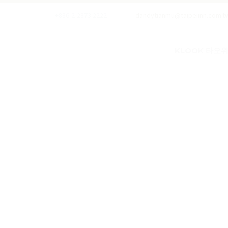
+886-2-2873 2222
dandytianmu@taipeiinn.com.t
KLOOK 타오위

