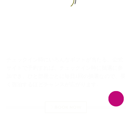
日本語
チェックイン時にいろんなギフトが当たる、公式
サイトで予約すれば、チェックイン時に抽選に参
加でき、ひと部屋ごとに毎日1回の抽選なので、長
く宿泊するほどチャンスが広がります.
BOOK NOW
